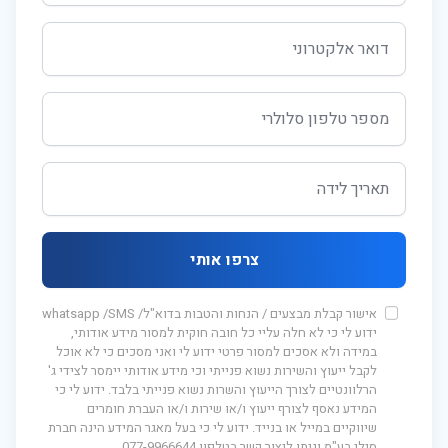
צרפו אותי
אישור קבלת מבצעים / הנחות והטבות בדוא"ל/ whatsapp /SMS
ידוע לי כי לא חלה עליי כל חובה חוקית למסור מידע אודותי,
במידה ולא אסכים למסור פרטי ידוע לי ואני מסכים כי לא אוכל
לקבל ייעוץ והשירות נשוא פנייתי וכי מידע אודותי יימסר לצידי ג'
הרלוונטיים לצורך הייעוץ והשרות נשוא פנייתי בלבד. ידוע לי כי
המידע נאסף לצורף ייעוץ ו/או שירות ו/או העברת חומרים
שיווקיים במייל או בנייד. ידוע לי כי בעל מאגר המידע הינה חברת
סילי בע"מ וניתן ליצור קשר בטלפון 077-9966644