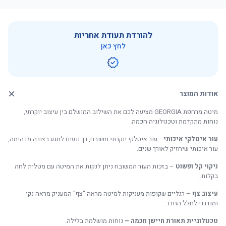
מחיר
מידה
מיטה
מזרן
סה”כ
חבילה
להורדת תעודת אחריות
11,990 ₪
13,852 ₪
5,862 ₪
7,990 ₪
160X200
לחץ כאן
12,990 ₪
15,884 ₪
6,894 ₪
8,990 ₪
180X200
אודות המוצר
מיטה מרחפת GEORGIA מציעה לכם את השילוב המושלם בין עיצוב יוקרתי,
נוחות מתקדמת וטכנולוגיה חכמה.
עור איטלקי איכותי
–עור איטלקי יוקרתי משובח, רך ונעים למגע בצורה מדהימה,
עור איכותי שיחזיק לאורך שנים.
ניקוי קל ופשוט
– בזכות העור המשובח ניתן לנקות את המיטה עם מטלית לחה
בקלות .
עיצוב צף
– רגליים שקופות מעניקות למיטה מראה "צף" המעניק מראה נקי
ומודרני לחלל החדר.
טכנולוגיית תאורת חיישן חכמה –
נוחות מושלמת בלילה.