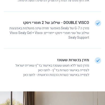
את לחץ גופנו על המזרן ולהעניק לנו שינה רגועה ונינוחה.
DOUBLE VISCO - שילוב של 2 חומרי ויסקו
מזרן ה G-7 של Sealy מאפשר חווית שינה מושלמת באמצעות
שילוב של שני חומרי ויסקו ייחודיים: Visco Sealy Gel + Visco
Sealy Support
מזרן בכשרות שעטנז
מזרן כשר ללא חשש שעטנז באישור בד''ץ שארית ישראל
לצפייה באישור כשרות בד''ץ -
לחצו כאן
לצפייה באישור כשרות הרבנות הראשית -
לחצו כאן