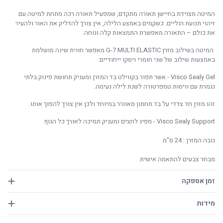
המיטה מצוידת בחיישן תאורה מתקדם, שמפעיל תאורה רכה מתחת למיטה עם
זיהוי תנועת רגליים. כשקמים באמצע הלילה, אין צורך להדליק את האור ולהעיר
את כולם – התאורה מאפשרת התמצאות קלה ונוחה.
המיטה בשילוב מזרן G-7 MULTI ELASTIC מאפשר חווית שינה מושלמת
באמצעות שילוב של שני חומרי ויסקו ייחודיים:
Visco Sealy Gel - אשר תפור בקווילט בד המזרן ומעניק תחושת פינוק בלתי
נגמרת עם וויסות טמפרטורה לשנת לילה נעימה.
זהו מזרן חד צדדי על בד תחתון מאוורר במיוחד ולכן אין צורך להפוך אותו.
Visco Sealy Support - מפיג לחצים ומעניק תמיכה לאורך כל הגוף.
גובה המזרן : 24 ס"מ.
מבחר צבעים להתאמה אישית
זמן אספקה
מועד האספקה תלוי בזמינות המוצר במלאי החברה.
מידות
מוצרים הקיימים במלאי מסופקים באספקה מהירה עד 21 ימי עבודה.
רוחב כללי כ-170 ס'מ