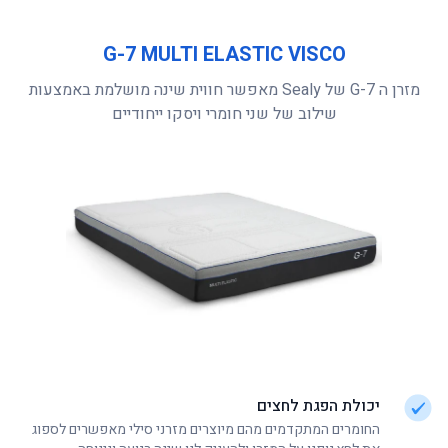
מצבעים בהזמנה אישית - 90 ימי עבודה
אורך כללי כ- 220 ס'מ
G-7 MULTI ELASTIC VISCO
גובה ראש המיטה 107 ס'מ
מזרן ה G-7 של Sealy מאפשר חווית שינה מושלמת באמצעות
גובה רגלי המיטה כ- 16 ס'מ
שילוב של שני חומרי ויסקו ייחודיים
גובה המזרן כולל המיטה כ- 65 ס'מ
המידות מתייחסות למסגרת מיטה המיועדת למזרן 160-200 ס'מ
יכולת הפגת לחצים
החומרים המתקדמים מהם מיוצרים מזרני סילי מאפשרים לספוג