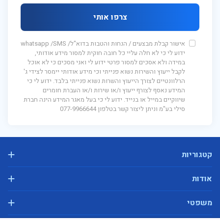
צרפו אותי
אישור קבלת מבצעים / הנחות והטבות בדוא"ל/ whatsapp /SMS
ידוע לי כי לא חלה עליי כל חובה חוקית למסור מידע אודותי,
במידה ולא אסכים למסור פרטי ידוע לי ואני מסכים כי לא אוכל
לקבל ייעוץ והשירות נשוא פנייתי וכי מידע אודותי יימסר לצידי ג'
הרלוונטיים לצורך הייעוץ והשרות נשוא פנייתי בלבד. ידוע לי כי
המידע נאסף לצורף ייעוץ ו/או שירות ו/או העברת חומרים
שיווקיים במייל או בנייד. ידוע לי כי בעל מאגר המידע הינה חברת
סילי בע"מ וניתן ליצור קשר בטלפון 077-9966644
קטגוריות
מיטות מתכווננות
אודות
מיטות זוגיות
אודות
משפטי
מיטות עם ארגז מצעים
יצירת קשר
מיטות יהודיות בהפרדה