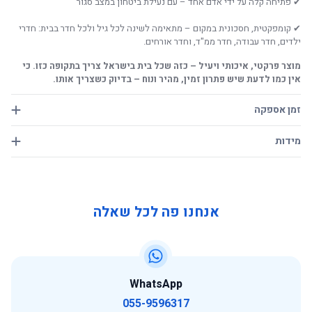
✔ פתיחה קלה על ידי אדם אחד – עם נעילת ביטחון במצב סגור
✔ קומפקטית, חסכונית במקום – מתאימה לשינה לכל גיל ולכל חדר בבית: חדרי
ילדים, חדר עבודה, חדר ממ"ד, וחדר אורחים.
מוצר פרקטי, איכותי ויעיל – כזה שכל בית בישראל צריך בתקופה כזו. כי
אין כמו לדעת שיש פתרון זמין, מהיר ונוח – בדיוק כשצריך אותו.
זמן אספקה
אספקה מהירה של 7 ימי עבודה, אופציה לאיסוף מהסניף.
מידות
מצב פתוח:
אורך 190
אנחנו פה לכל שאלה
רוחב 80
גובה מצב פתוח ללא מזרון 38 ס״מ
גובה מצב פתוח עם המזרון 52 ס״מ
WhatsApp
מצב סגור:
055-9596317