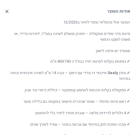
אודות המוצר
המוצר אזל מהמלאי וצפוי לחזור ב12/2026
מיטת מיני ספייס מתקפלת – פתרון מושלם לשינה בממ"ד, לאירוח מיידי, או
פשוט לשקט הנפשי
שתמיד יש איפה לישון.
✔ נפתחת בקלות למיטת יחיד בגודל כ-80X190 ס"מ
✔ מזרן
Sealy
איכותי דו-צדדי עם ויסקו – גובה 14 ס"מ לשינה איכותית ונוחה
במיוחד
✔ מתקפלת בקלות ונכנסת לאחסון קומפקטי – כוללת כיסוי נגד אבק
✔ ראש מיטה מרופד – שומר שהכרית תישאר במקומה גם בלילה סוער
✔ 4 גלגלים לניידות מלאה – עוברת מחדר לחדר בלי להתאמץ
✔ מבנה מתכת חזק במיוחד עם צביעה בתנור – עמיד לאורך שנים