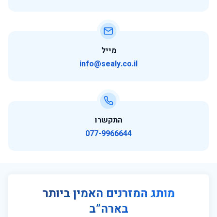
רוחב 35 ס״מ
גובה מהרצפה 115ס״מ
מייל
info@sealy.co.il
התקשרו
077-9966644
מותג המזרנים האמין ביותר
בארה”ב