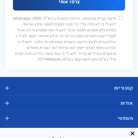
צרפו אותי
אישור קבלת מבצעים / הנחות והטבות בדוא"ל/ whatsapp /SMS
ידוע לי כי לא חלה עליי כל חובה חוקית למסור מידע אודותי,
במידה ולא אסכים למסור פרטי ידוע לי ואני מסכים כי לא אוכל
לקבל ייעוץ והשירות נשוא פנייתי וכי מידע אודותי יימסר לצידי ג'
הרלוונטיים לצורך הייעוץ והשרות נשוא פנייתי בלבד. ידוע לי כי
המידע נאסף לצורף ייעוץ ו/או שירות ו/או העברת חומרים
שיווקיים במייל או בנייד. ידוע לי כי בעל מאגר המידע הינה חברת
סילי בע"מ וניתן ליצור קשר בטלפון 077-9966644
קטגוריות
מיטות מתכווננות
אודות
מיטות זוגיות
אודות
משפטי
מיטות עם ארגז מצעים
יצירת קשר
מיטות יהודיות בהפרדה
תנאי שימוש
סניפים
שירות לקוחות