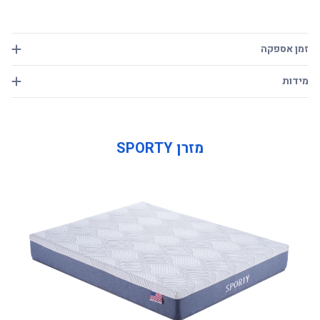
זמן אספקה
אספקה מהירה עד 13 ימי עבודה
מידות
- גובה ראש מיטה: כ- 105 ס"מ
- אורך מיטה: תוספת כ- 10 ס"מ לדוגמא מיטה באורך 200 ס"מ, אורך המיטה כ-
מזרן SPORTY
210 ס"מ
- רוחב המיטה כרוחב המזרן הנבחר
- גובה מהרצפה לקצה המסגרת עליו מונח המזרן כ- 38 ס"מ
- גובה לשינה (קצה המזרן) כ- 68 ס"מ