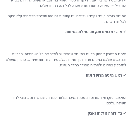
ילדים ובני נוער. בין אם זה לקרוא ספר, לשחק במחשב או פשוט להירדם בשיא
הסטייל – המיטה הזאת נותנת מענה לכל רגע בחיים שלהם.
המיטה בעלת קווים נקיים ועדינים עם קושרות גבוהות שביחד מכניסים קלאסיקה
לכל חדר שינה.
✔
ארגז מצעים ענק עם נעילת בטיחות
תיהנו מפתרון אחסון מרווח במיוחד שמאפשר לסדר את כל השמיכות, הכריות
והמצעים שלכם במקום אחד, תוך שמירה על בטיחות ונוחות שימוש. פתרון מושלם
לחיסכון במקום ולמראה מסודר בחדר השינה.
✔
ראש מיטה מרופד ונוח
העיצוב היוקרתי והמרופד מספק תמיכה מלאה לנוחות וגם שדרוג עיצובי לחדר
השינה שלכם.
✔
בד דוחה נוזלים ואבק