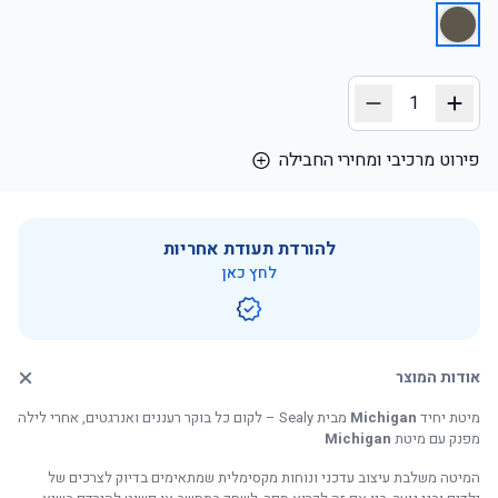
פירוט מרכיבי ומחירי החבילה
מחיר
מידה
מיטה
מזרן
סה”כ
חבילה
להורדת תעודת אחריות
3,980 ₪
5,280 ₪
2,290 ₪
2,990 ₪
90X200
לחץ כאן
אודות המוצר
מיטת יחיד
Michigan
מבית Sealy – לקום כל בוקר רעננים ואנרגטים, אחרי לילה
מפנק עם מיטת
Michigan
המיטה משלבת עיצוב עדכני ונוחות מקסימלית שמתאימים בדיוק לצרכים של